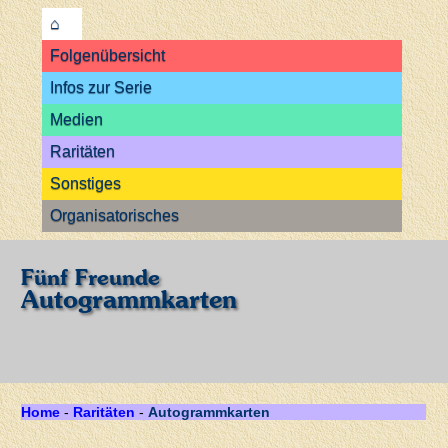
⌂
Folgenübersicht
Infos zur Serie
Medien
Raritäten
Sonstiges
Organisatorisches
Fünf Freunde
Autogrammkarten
Home
-
Raritäten
-
Autogrammkarten