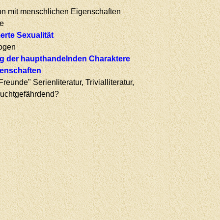
ion mit menschlichen Eigenschaften
ie
rte Sexualität
ogen
ng der haupthandelnden Charaktere
genschaften
eunde" Serienliteratur, Trivialliteratur,
 suchtgefährdend?