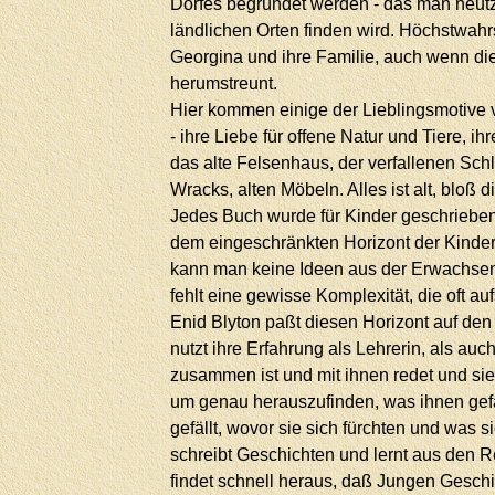
Dorfes begründet werden - das man heutz
ländlichen Orten finden wird. Höchstwahrs
Georgina und ihre Familie, auch wenn di
herumstreunt.
Hier kommen einige der Lieblingsmotive 
- ihre Liebe für offene Natur und Tiere, ih
das alte Felsenhaus, der verfallenen Schlo
Wracks, alten Möbeln. Alles ist alt, bloß d
Jedes Buch wurde für Kinder geschrieb
dem eingeschränkten Horizont der Kinder
kann man keine Ideen aus der Erwachsen
fehlt eine gewisse Komplexität, die oft aufs
Enid Blyton paßt diesen Horizont auf den
nutzt ihre Erfahrung als Lehrerin, als auch
zusammen ist und mit ihnen redet und si
um genau herauszufinden, was ihnen gefä
gefällt, wovor sie sich fürchten und was 
schreibt Geschichten und lernt aus den R
findet schnell heraus, daß Jungen Geschi