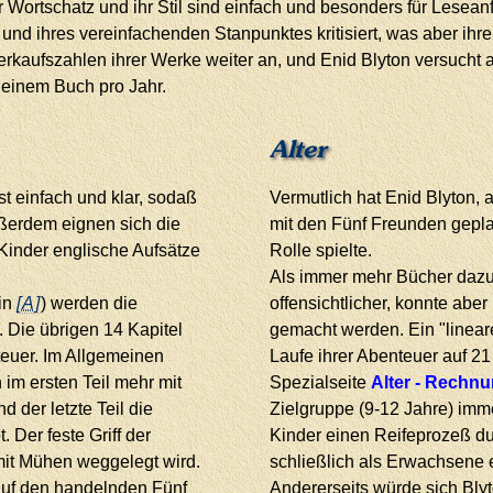
hr Wortschatz und ihr Stil sind einfach und besonders für Lesean
und ihres vereinfachenden Stanpunktes kritisiert, was aber ihre
Verkaufszahlen ihrer Werke weiter an, und Enid Blyton versucht
s einem Buch pro Jahr.
Alter
t einfach und klar, sodaß
Vermutlich hat Enid Blyton, 
ußerdem eignen sich die
mit den Fünf Freunden gepla
 Kinder englische Aufsätze
Rolle spielte.
Als immer mehr Bücher daz
 in
[A]
) werden die
offensichtlicher, konnte abe
 Die übrigen 14 Kapitel
gemacht werden. Ein "lineare
teuer. Im Allgemeinen
Laufe ihrer Abenteuer auf 21
 im ersten Teil mehr mit
Spezialseite
Alter - Rechn
der letzte Teil die
Zielgruppe (9-12 Jahre) imm
 Der feste Griff der
Kinder einen Reifeprozeß d
mit Mühen weggelegt wird.
schließlich als Erwachsene e
 auf den handelnden Fünf
Andererseits würde sich Blyt