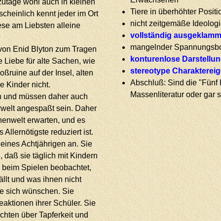
utage wohl auch in kleinen
Tiere in überhöhter Posit
cheinlich kennt jeder im Ort
nicht zeitgemäße Ideolog
ese am Liebsten alleine
vollständig ausgeklamme
mangelnder Spannungsb
von Enid Blyton zum Tragen
konturenlose Darstellu
re Liebe für alte Sachen, wie
stereotype Charakterei
ßruine auf der Insel, alten
Abschluß: Sind die "Fünf Fr
ie Kinder nicht.
Massenliteratur oder gar
en und müssen daher auch
welt angespaßt sein. Daher
enwelt erwarten, und es
 Allernötigste reduziert ist.
 eines Achtjährigen an. Sie
, daß sie täglich mit Kindern
e beim Spielen beobachtet,
llt und was ihnen nicht
sie sich wünschen. Sie
eaktionen ihrer Schüler. Sie
chten über Tapferkeit und