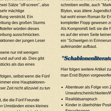
wei Sätze "off-screen", also
schreiben wollte, auch "Mark
 sehr mächtige
Blyton, was ältere Jugendlich
ung verstrickt. Ein
hat wohl einen Roman für E
eibung des großen Sturms
kompletter Flopp gewesen zu
ftsteller würden dieses
Als Kompromiß ließ sie die 
hreibung ausschmücken.
es auf der einen Seite kein
eaktionen der jungen Leser
ein "Schwelgen in Erinnerun
aufeinander aufbaut.
hsene nur mit wenigen
"Schablonenliterat
rund auf und ab. Dies gibt
tücks als das eines
Hier folgen weitere Artikel z
man Enid Blyton vorgeworfe
folgen, selbst wenn die Fünf
bt immer eine Hauptaktoren-
Abenteuer als Folge von 
r Zeit nicht allzuviel zu tun
Unwahrscheinlichkeiten/Wi
Realitätsanspruch
t, die die Fünf Freunde
Kinder in überhöhter Posi
den Umständen eines kleines
Erwachsenen