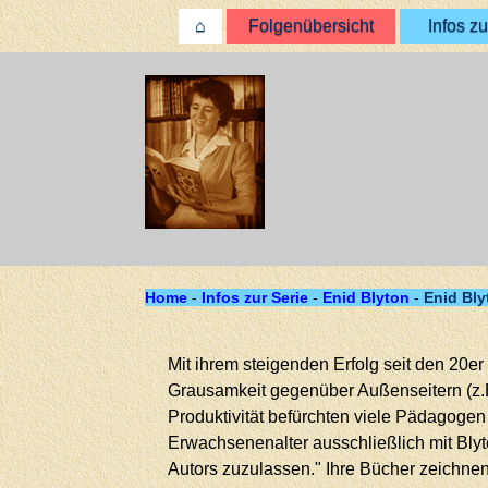
⌂
Folgenübersicht
Infos zu
Home
-
Infos zur Serie
-
Enid Blyton
-
Enid Bly
Mit ihrem steigenden Erfolg seit den 20er
Grausamkeit gegenüber Außenseitern (z.B
Produktivität befürchten viele Pädagogen 
Erwachsenenalter ausschließlich mit Bl
Autors zuzulassen." Ihre Bücher zeichnen