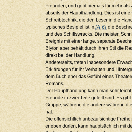
Freunden, und geht niemals für mehr als z
abseits der Haupthandlung. Dies ist eine
Schreibtechnik, die den Leser in die Handl
typisches Besipiel ist in
[A,6]
die Beschr
und des Schiffswracks. Die meisten Schri
Ereignis mit einer lange, separate Besc
Blyton aber behält durch ihren Stil die R
direkt bei der Handlung.
Andererseits, treten insbesondere Erwac
Erklärungen für ihr Verhalten und Hinterg
dem Buch eher das Gefühl eines Theaters
Romans.
Der Haupthandlung kann man sehr leicht 
Freunde in zwei Teile geteilt sind. Es gi
Gruppe, während die andere während diese
hat.
Die offensichtlich unbeaufsichtige Freihei
erleben dürfen, kann hauptsächlich mit 