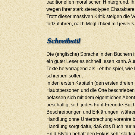
traditionellen moralischen Hintergrund. I
wegen ihrer stark stereotypen Charaktere 
Trotz dieser massiven Kritik steigen die 
fortzuführen, nach Möglichkeit mit jeweil
Schreibstil
Die (englische) Sprache in den Büchern is
ein guter Leser es schnell lesen kann. A
Texte hervorragend als Lehrbeispiel, wie
schreiben sollen:
In den ersten Kapiteln (den ersten dreien
Hauptpersonen und die Orte beschrieben.
befassen sich mit dem eigentlichen Aben
beschäftigt sich jedes Fünf-Freunde-Buch
Beschreibungen und Erklärungen, während 
Handlung ohne Unterbrechung vorantreibt.
Handlung sorgt dafür, daß das Buch nur 
Enid Blyton behält den Fokus sehr stark