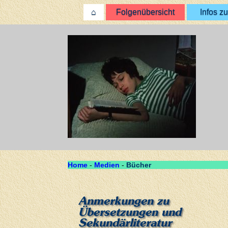
⌂
Folgenübersicht
Infos zu
Home
-
Medien
-
Bücher
Anmerkungen zu
Übersetzungen und
Sekundärliteratur