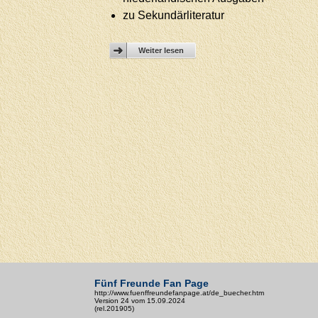
zu Sekundärliteratur
Weiter lesen
Fünf Freunde Fan Page
http://www.fuenffreundefanpage.at/de_buecher.htm
Version 24 vom 15.09.2024
(rel.201905)