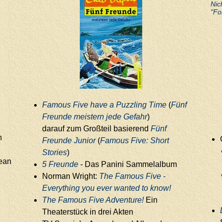
Nic
"Fo
Famous Five have a Puzzling Time
(
Fünf
Freunde meistern jede Gefahr
)
darauf zum Großteil basierend
Fünf
n
Freunde Junior
(
Famous Five: Short
Stories
)
ean
5 Freunde
- Das Panini Sammelalbum
Norman Wright:
The Famous Five -
Everything you ever wanted to know!
The Famous Five Adventure!
Ein
Theaterstück in drei Akten