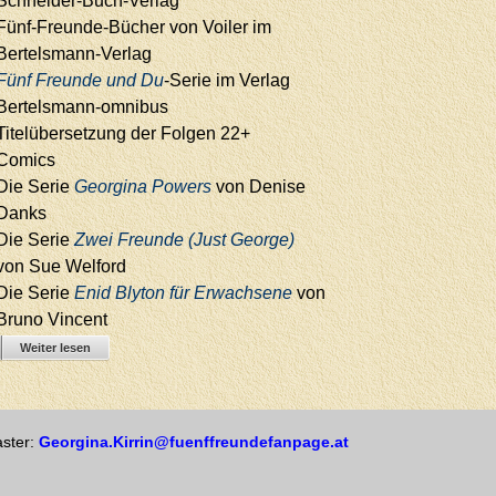
Schneider-Buch-Verlag
Fünf-Freunde-Bücher von Voiler im
Bertelsmann-Verlag
Fünf Freunde und Du
-Serie im Verlag
Bertelsmann-omnibus
Titelübersetzung der Folgen 22+
Comics
Die Serie
Georgina Powers
von Denise
Danks
Die Serie
Zwei Freunde (Just George)
von Sue Welford
Die Serie
Enid Blyton für Erwachsene
von
Bruno Vincent
Weiter lesen
ster:
Georgina.Kirrin@fuenffreundefanpage.at