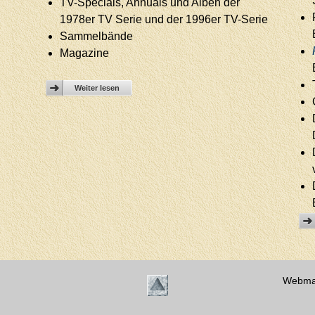
TV-Specials, Annuals und Alben der
1978er TV Serie und der 1996er TV-Serie
Sammelbände
Magazine
Weiter lesen
Webma