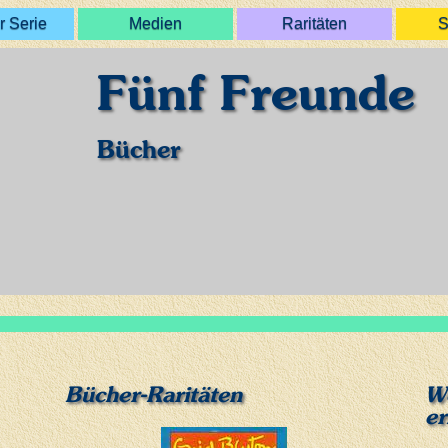
r Serie
Medien
Raritäten
S
Fünf Freunde
Bücher
Bücher-Raritäten
We
er