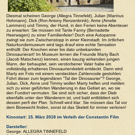
Diesmal scheinen George (Allegra Tinnefeld), Julian (Marinus
Hohmann), Dick (Ron Antony Renzenbrink), Anne (Amelie
Lammers) und Timmy, der Hund, in den Ferien keine Abenteuer
zu erwarten: Sie müssen mit Tante Fanny (Bernadette
Heerwagen) zu einer Familienfeier! Doch eine Autopanne
zwingt sie zum Zwischenstopp in einer Kleinstadt. Im örtlichen
Naturkundemuseum wird tags drauf eine echte Sensation
enthüllt: Der Knochen einer bis dato unbekannten
Dinosaurierart! Im Museum lernen die Freunde Marty Bach
(Jacob Matschenz) kennen, einen kauzig wirkenden jungen
Mann, der behauptet, sein verstorbener Vater habe ein
vollständig erhaltenes Dinosaurierskelett entdeckt. Dann wird
Marty ein Foto mit einem versteckten Zahlencode gestohlen.
Führt dieser zum legendären "Tal der Dinosaurier"? George,
Julian, Dick, Anne und Timmy wollen Marty helfen und melden
sich zu einer geführten Wanderung in das Gebiet an, wo sie
den Fundort vermuten. Sie sind sich sicher, dass der Dieb
ebenfalls unter den Wanderern ist, und bald entblättert sich
dessen perfi der Plan. Schnell wird klar: Sie müssen das Tal vor
dem Bösewicht finden, sonst ist das Skelett für immer verloren!
Kinostart: 15. März 2018 im Verleih der Constantin Film
Darsteller:
George: ALLEGRA TINNEFELD