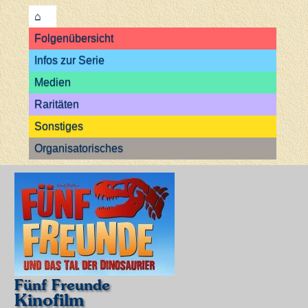
⌂
Folgenübersicht
Infos zur Serie
Medien
Raritäten
Sonstiges
Organisatorisches
Fünf Freunde
Kinofilm