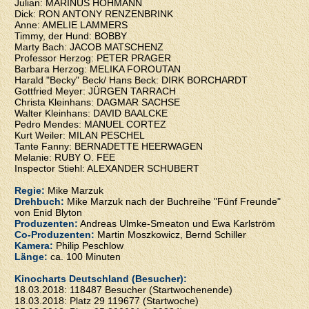
Julian: MARINUS HOHMANN
Dick: RON ANTONY RENZENBRINK
Anne: AMELIE LAMMERS
Timmy, der Hund: BOBBY
Marty Bach: JACOB MATSCHENZ
Professor Herzog: PETER PRAGER
Barbara Herzog: MELIKA FOROUTAN
Harald "Becky" Beck/ Hans Beck: DIRK BORCHARDT
Gottfried Meyer: JÜRGEN TARRACH
Christa Kleinhans: DAGMAR SACHSE
Walter Kleinhans: DAVID BAALCKE
Pedro Mendes: MANUEL CORTEZ
Kurt Weiler: MILAN PESCHEL
Tante Fanny: BERNADETTE HEERWAGEN
Melanie: RUBY O. FEE
Inspector Stiehl: ALEXANDER SCHUBERT
Regie:
Mike Marzuk
Drehbuch:
Mike Marzuk nach der Buchreihe "Fünf Freunde"
von Enid Blyton
Produzenten:
Andreas Ulmke-Smeaton und Ewa Karlström
Co-Produzenten:
Martin Moszkowicz, Bernd Schiller
Kamera:
Philip Peschlow
Länge:
ca. 100 Minuten
Kinocharts Deutschland (Besucher):
18.03.2018: 118487 Besucher (Startwochenende)
18.03.2018: Platz 29 119677 (Startwoche)