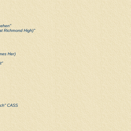
gehen"
 at Richmond High)"
omes Her)
t"
isch" CASS