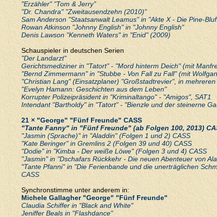
"Erzähler" "Tom & Jerry"
"Dr. Chandra" "Zweitausendzehn (2010)"
Sam Anderson "Staatsanwalt Leamus" in "Akte X - Die Pine-Bluf
Rowan Atkinson "Johnny English" in "Johnny English"
Denis Lawson "Kenneth Waters" in "Enid" (2009)
Schauspieler in deutschen Serien
"Der Landarzt"
Gerichtsmediziner in "Tatort" - "Mord hinterm Deich" (mit Manf
"Bernd Zimmermann" in "Stubbe - Von Fall zu Fall" (mit Wolfg
"Christian Lang" (Einsatzplaner) "Großstadtrevier", in mehrer
"Evelyn Hamann: Geschichten aus dem Leben"
Korrupter Polizeipräsident in "Kriminaltango" - "Amigos", SAT1
Intendant "Bartholdy" in "Tatort" - "Bienzle und der steinerne G
21 × "George" "Fünf Freunde" CASS
"Tante Fanny" in "Fünf Freunde" (ab Folgen 100, 2013) C
"Jasmin (Sprache)" in "Aladdin" (Folgen 1 und 2) CASS
"Kate Beringer" in Gremlins 2 (Folgen 39 und 40) CASS
"Dodie" in "Kimba - Der weiße Löwe" (Folgen 3 und 4) CASS
"Jasmin" in "Dschafars Rückkehr - Die neuen Abenteuer von Al
"Tante Pfanni" in "Die Ferienbande und die unerträglichen Schm
CASS
Synchronstimme unter anderem in:
Michele Gallagher "George" "Fünf Freunde"
Claudia Schiffer in "Black and White"
Jeniffer Beals in "Flashdance"