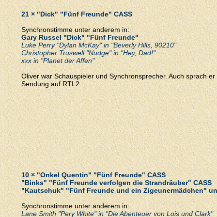
21 × "Dick" "Fünf Freunde" CASS
Synchronstimme unter anderem in:
Gary Russel "Dick" "Fünf Freunde"
Luke Perry "Dylan McKay" in "Beverly Hills, 90210"
Christopher Truswell "Nudge" in "Hey, Dad!"
xxx in "Planet der Affen"
Oliver war Schauspieler und Synchronsprecher. Auch sprach er 
Sendung auf RTL2
10 × "Onkel Quentin" "Fünf Freunde" CASS
"Binks" "Fünf Freunde verfolgen die Strandräuber" CASS
"Kautschuk" "Fünf Freunde und ein Zigeunermädchen" 
Synchronstimme unter anderem in:
Lane Smith "Pery White" in "Die Abenteuer von Lois und Clark"