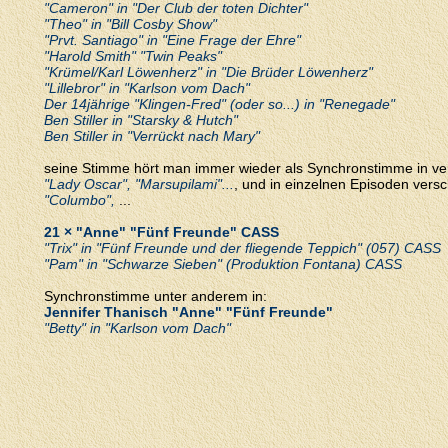
"Cameron" in "Der Club der toten Dichter"
"Theo" in "Bill Cosby Show"
"Prvt. Santiago" in "Eine Frage der Ehre"
"Harold Smith" "Twin Peaks"
"Krümel/Karl Löwenherz" in "Die Brüder Löwenherz"
"Lillebror" in "Karlson vom Dach"
Der 14jährige "Klingen-Fred" (oder so...) in "Renegade"
Ben Stiller in "Starsky & Hutch"
Ben Stiller in "Verrückt nach Mary"
seine Stimme hört man immer wieder als Synchronstimme in v
"Lady Oscar", "Marsupilami"...
, und in einzelnen Episoden vers
"Columbo",
...
21 × "Anne" "Fünf Freunde" CASS
"Trix" in "Fünf Freunde und der fliegende Teppich" (057) CASS
"Pam" in "Schwarze Sieben" (Produktion Fontana) CASS
Synchronstimme unter anderem in:
Jennifer Thanisch "Anne" "Fünf Freunde"
"Betty" in "Karlson vom Dach"