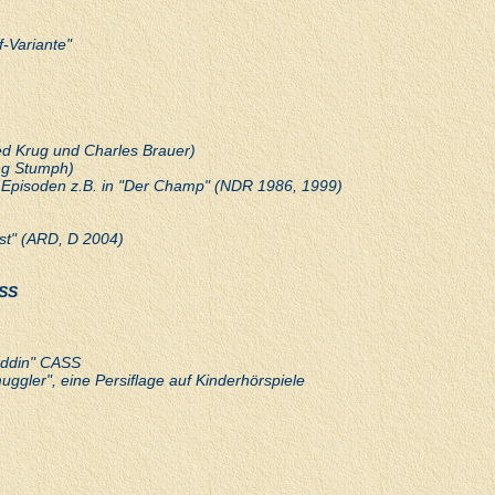
f-Variante"
red Krug und Charles Brauer)
ang Stumph)
en Episoden z.B. in "Der Champ" (NDR 1986, 1999)
ast" (ARD, D 2004)
ASS
addin" CASS
uggler", eine Persiflage auf Kinderhörspiele