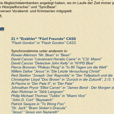
e, die Abgleichdatenbanken angelegt haben, wo im Laufe der Zeit imm
e Hösrpielforscher" und "SyncBase".
iversen Vorabend- und Krimiserien mitgspielt.
t.
en
21 × "Erzähler" "Fünf Freunde" CASS
"Flash Gordon" in "Flash Gordon" CASS
Synchronstimme unter anderem in:
Rowan Atkinson "Mr. Bean" in "Bean"
David Caruso "Lieutenant Horatio Caine" in "CSI: Miami"
David Caruso "Detective John Kelly" in "NYPD Blue"
Pierce Brosnan "Phileas Phog" in "In 80 Tagen um die Welt"
Willem Dafoe "Jesus" in "Die Letzte Versuchung Christi"
Red Skelton "Joseph 'Joe' Raynolds" in "Der Tollpatsch und di
Christopher Lloyd "Doc Brown" in "Zurück in die Zukunft", 2./3. T
Al Pacino in "Der Pate II", in "Der Pate"
Johnathan Pryce "Elliot Carver" in "James Bond - Der Morgen sti
Alan Rickman in "Stirb Langsam"
Philip Michael Thomas "Tubbs" in "Miami Vice"
"John D. Cort" "Baywatch"
Patrick Swayze in "To Wong Foo"
"Dr. Jack" "Bram Stoker's Dracula"
"Jesus" "Jesus von Nazareth"