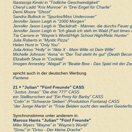
Nastassja Kinski in "Tödliche Geschwindigkeit"
Cheryl Ladd "Kris Munroe" in "Drei Engel für Charlie"
Demi Moore "Ghost"
Sandra Bullock in "Spurlos/Miss Undercover"
Jennifer Jason Leigh in "1000 Morgen"
Jennifer Jason Leigh in "Backdraft - Männer, die durchs Feuer 
Jennifer Jason Leigh in "Ich glaub ich steh im Wald (Fast times
Tia Carrere in "Wayne's World/High School High/Relic Hunter"
Julia Roberts in "Mystic Pizza"
Helen Hunt in "Only You"
Julia Arkos "Holly" in "Akte X - Mein Wille ist Dein Wille"
Michelle Johnson "Anna" in "Der Tod steht ihr gut" (Death Bec
Elizabeth Shue in "Cocktail"
Imogen Annesley "Abigail" in "Beatie Bow - Das Spiel mit der Zei
spricht auch in der deutschen Werbung
Pantene
21 × "Julian" "Fünf Freunde" CASS
"Justus Jonas" "Die drei ???" CASS
ein Stallburschen auf "Ein Pony für Barby" CASS
"Colin" in "Schwarze Sieben" (Produktion Fontana) CASS
"der Junge Martin" in "Trixie Belden sucht den weißen Geisterf
e
Synchronstimme unter anderem in:
Marcus Harris "Julian" "Fünf Freunde"
Mike Myers "Wayne" in "Wayne's World"
"Grisu" in "Grisu - Der kleine Drache"