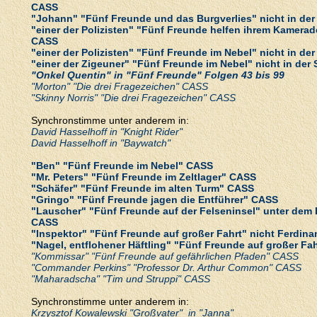
CASS
"Johann" "Fünf Freunde und das Burgverlies" nicht in der
"einer der Polizisten" "Fünf Freunde helfen ihrem Kamerade
CASS
"einer der Polizisten" "Fünf Freunde im Nebel" nicht in de
"einer der Zigeuner" "Fünf Freunde im Nebel" nicht in der
"Onkel Quentin" in "Fünf Freunde" Folgen 43 bis 99
"Morton" "Die drei Fragezeichen" CASS
"Skinny Norris" "Die drei Fragezeichen" CASS
Synchronstimme unter anderem in:
David Hasselhoff in "Knight Rider"
David Hasselhoff in "Baywatch"
"Ben" "Fünf Freunde im Nebel" CASS
"Mr. Peters" "Fünf Freunde im Zeltlager" CASS
"Schäfer" "Fünf Freunde im alten Turm" CASS
"Gringo" "Fünf Freunde jagen die Entführer" CASS
"Lauscher" "Fünf Freunde auf der Felseninsel" unter d
CASS
"Inspektor" "Fünf Freunde auf großer Fahrt" nicht Ferdi
"Nagel, entflohener Häftling" "Fünf Freunde auf großer Fah
"Kommissar" "Fünf Freunde auf gefährlichen Pfaden" CASS
"Commander Perkins" "Professor Dr. Arthur Common" CASS
"Maharadscha" "Tim und Struppi" CASS
Synchronstimme unter anderem in:
Krzysztof Kowalewski "Großvater" in "Janna"