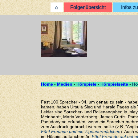
⌂
Folgenübersicht
Infos zu
Home
-
Medien
-
Hörspiele
-
Hörspielseite
-
Hö
Fast 100 Sprecher - 94, um genau zu sein - haben 
kamen, haben Ursula Sieg und Harald Pages als Ta
Leider sind Sprecher- und Rollenangaben in Inlay
Meinhardt, Maria Vorderberg, James Curtis, Pamel
Pseudonyme erfunden, wenn ein Sprecher mehrere
zum Ausdruck gebracht werden sollte (z.B. "Anglo
Fünf Freunde und ein Zigeunermädchen
). Auch 
im Höspiel auftauchen (in
Fünf Freunde auf gehe