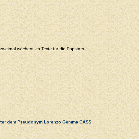
zweimal wöchentlich Texte für die Popstars-
unter dem Pseudonym Lorenzo Gemma CASS