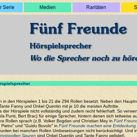
r Serie
Medien
Raritäten
S
Fünf Freunde
Hörspielsprecher
Wo die Sprecher noch zu hör
rspielsprecher
in den Hörspielen 1 bis 21 die 294 Rollen besetzt. Neben den Hauptroll
nte Fanny und Onkel Quentin mit je 10 die meisten Auftritte.
s der Hörspiele nicht vollständig und zudem recht fehlerhaft. So ver
a Punti, Bert Brac) für einige Sprecher, hintern denen sich teilweise
 Rollen sprach (z.B. Volker Bogdan und Christian Mey in
Fünf Freund
 Pietro" und "Guido Bovolo" in
Fünf Freunde machen eine Entdeckung
wurden bei manchen Rollen Umbesetzungen nicht berücksichtigt. Und in e
imnisvollen Spuren
sind Onkel Quentin und Tante Fanny gelistet).