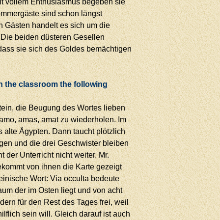
it vollem Enthusiasmus begeben sie
ommergäste sind schon längst
Gästen handelt es sich um die
 Die beiden düsteren Gesellen
 dass sie sich des Goldes bemächtigen
n the classroom the following
ein, die Beugung des Wortes lieben
 amo, amas, amat zu wiederholen. Im
 alte Ägypten. Dann taucht plötzlich
gen und die drei Geschwister bleiben
der Unterricht nicht weiter. Mr.
bekommt von ihnen die Karte gezeigt
teinische Wort: Via occulta bedeute
um der im Osten liegt und von acht
dern für den Rest des Tages frei, weil
lich sein will. Gleich darauf ist auch