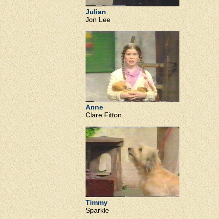
Julian
Jon Lee
Anne
Clare Fitton
Timmy
Sparkle