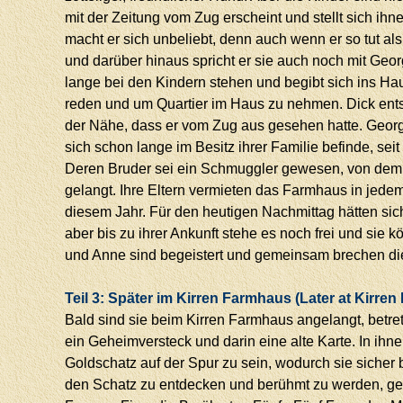
mit der Zeitung vom Zug erscheint und stellt sich ihn
macht er sich unbeliebt, denn auch wenn er so tut al
und darüber hinaus spricht er sie auch noch mit Geor
lange bei den Kindern stehen und begibt sich ins Ha
reden und um Quartier im Haus zu nehmen. Dick entsi
der Nähe, dass er vom Zug aus gesehen hatte. George
sich schon lange im Besitz ihrer Familie befinde, seit
Deren Bruder sei ein Schmuggler gewesen, von dem es
gelangt. Ihre Eltern vermieten das Farmhaus in jed
diesem Jahr. Für den heutigen Nachmittag hätten si
aber bis zu ihrer Ankunft stehe es noch frei und sie 
und Anne sind begeistert und gemeinsam brechen die
Teil 3: Später im Kirren Farmhaus (Later at Kirre
Bald sind sie beim Kirren Farmhaus angelangt, betre
ein Geheimversteck und darin eine alte Karte. In ihn
Goldschatz auf der Spur zu sein, wodurch sie sicher 
den Schatz zu entdecken und berühmt zu werden, ge