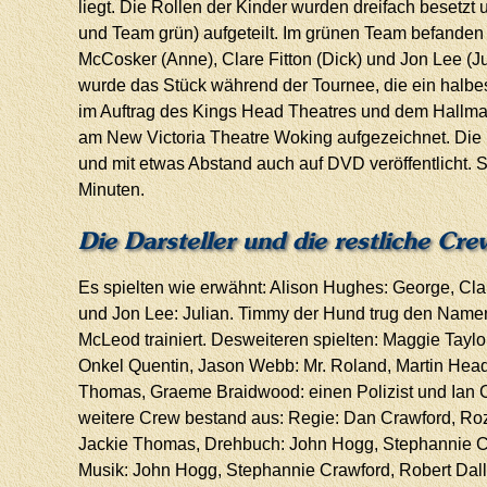
liegt. Die Rollen der Kinder wurden dreifach besetzt
und Team grün) aufgeteilt. Im grünen Team befanden
McCosker (Anne), Clare Fitton (Dick) und Jon Lee (Ju
wurde das Stück während der Tournee, die ein halb
im Auftrag des Kings Head Theatres und dem Hallma
am New Victoria Theatre Woking aufgezeichnet. Di
und mit etwas Abstand auch auf DVD veröffentlicht. S
Minuten.
Die Darsteller und die restliche Cr
Es spielten wie erwähnt: Alison Hughes: George, Cla
und Jon Lee: Julian. Timmy der Hund trug den Name
McLeod trainiert. Desweiteren spielten: Maggie Tayl
Onkel Quentin, Jason Webb: Mr. Roland, Martin Head:
Thomas, Graeme Braidwood: einen Polizist und Ian C
weitere Crew bestand aus: Regie: Dan Crawford, Roz
Jackie Thomas, Drehbuch: John Hogg, Stephannie Cr
Musik: John Hogg, Stephannie Crawford, Robert Da