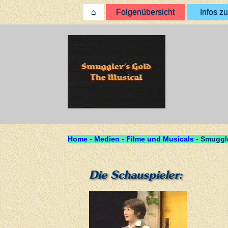
⌂
Folgenübersicht
Infos zu
Home
-
Medien
-
Filme und Musicals
-
Smuggle
Die Schauspieler: