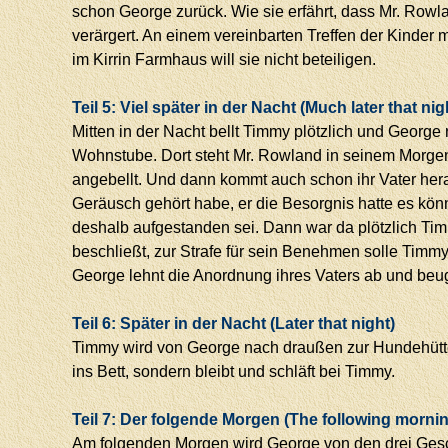
schon George zurück. Wie sie erfährt, dass Mr. Rowlan
verärgert. An einem vereinbarten Treffen der Kinder
im Kirrin Farmhaus will sie nicht beteiligen.
Teil 5: Viel später in der Nacht (Much later that nig
Mitten in der Nacht bellt Timmy plötzlich und George 
Wohnstube. Dort steht Mr. Rowland in seinem Morge
angebellt. Und dann kommt auch schon ihr Vater hera
Geräusch gehört habe, er die Besorgnis hatte es kö
deshalb aufgestanden sei. Dann war da plötzlich Tim
beschließt, zur Strafe für sein Benehmen solle Timmy
George lehnt die Anordnung ihres Vaters ab und beu
Teil 6: Später in der Nacht (Later that night)
Timmy wird von George nach draußen zur Hundehütte 
ins Bett, sondern bleibt und schläft bei Timmy.
Teil 7: Der folgende Morgen (The following morni
Am folgenden Morgen wird George von den drei Gesc