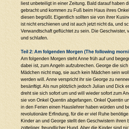
liest unbeteiligt in einer Zeitung. Bald darauf haben d
gebracht und kommen zu Fuß beim Haus ihres Onkels
diesen begrüßt. Eigentlich sollten sie von ihrer Kus
ist nicht erschienen und ist auch jetzt nicht da, und 
Verwandtschaft geflüchtet zu sein. Die Geschwister, 
und schlafen.
Teil 2: Am folgenden Morgen (The following morn
Am folgenden Morgen steht Anne früh auf und begegn
dabei ist, zum Angeln aufzubrechen. George die sich g
Mädchen nicht mag, sie auch kein Mädchen sein wol
werden will. Anne verspricht ihr sie George zu nenne
besänftigt. Als nun plötzlich jedoch Julian und Dick 
dreht sie sich sofort um und will wieder sofort zum A
sie von Onkel Quentin abgefangen. Onkel Quentin unte
in den Ferien einen Hauslehrer haben würden und beg
revolutionäre Erfindung, für die er viel Ruhe benötige
Kinder an und George stellt den Geschwistern ihren b
zotteliger, freundlicher Hund. Aber die Kinder sind n