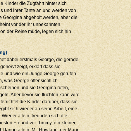
ie Kinder die Zugfahrt hinter sich
 und ihrer Tante an und werden von
ine Georgina abgeholt werden, aber die
scheint vor der ihr unbekannten
von der Reise müde, legen sich hin
ing)
et dabei erstmals George, die gerade
enervt zeigt, erklärt dass sie
le und wie ein Junge George gerufen
n, was George offensichtlich
erscheinen und sie Georgina rufen,
ngeln. Aber bevor sie flüchten kann wird
rrichtet die Kinder darüber, dass sie
ibt sich wieder an seine Arbeit, eine
. Wieder allein, freunden sich die
esten Freund vor. Timmy, ein kleiner,
icht lange allein. Mr. Rowland, der Mann