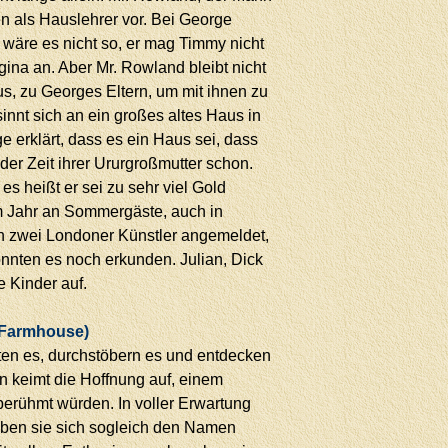
en als Hauslehrer vor. Bei George
s wäre es nicht so, er mag Timmy nicht
gina an. Aber Mr. Rowland bleibt nicht
us, zu Georges Eltern, um mit ihnen zu
nnt sich an ein großes altes Haus in
 erklärt, dass es ein Haus sei, dass
 der Zeit ihrer Ururgroßmutter schon.
 heißt er sei zu sehr viel Gold
em Jahr an Sommergäste, auch in
ch zwei Londoner Künstler angemeldet,
könnten es noch erkunden. Julian, Dick
 Kinder auf.
n Farmhouse)
ten es, durchstöbern es und entdecken
en keimt die Hoffnung auf, einem
berühmt würden. In voller Erwartung
ben sie sich sogleich den Namen