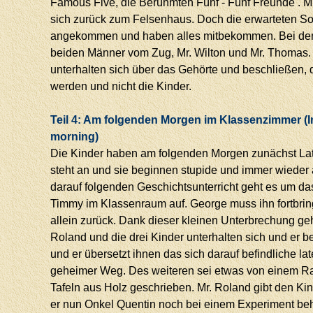
Famous Five, die Berühmten Fünf - Fünf Freunde . M
sich zurück zum Felsenhaus. Doch die erwarteten S
angekommen und haben alles mitbekommen. Bei den 
beiden Männer vom Zug, Mr. Wilton und Mr. Thomas.
unterhalten sich über das Gehörte und beschließen,
werden und nicht die Kinder.
Teil 4: Am folgenden Morgen im Klassenzimmer (I
morning)
Die Kinder haben am folgenden Morgen zunächst Lat
steht an und sie beginnen stupide und immer wieder
darauf folgenden Geschichtsunterricht geht es um das
Timmy im Klassenraum auf. George muss ihn fortbrin
allein zurück. Dank dieser kleinen Unterbrechung geht 
Roland und die drei Kinder unterhalten sich und er 
und er übersetzt ihnen das sich darauf befindliche la
geheimer Weg. Des weiteren sei etwas von einem Ra
Tafeln aus Holz geschrieben. Mr. Roland gibt den Kin
er nun Onkel Quentin noch bei einem Experiment behilf