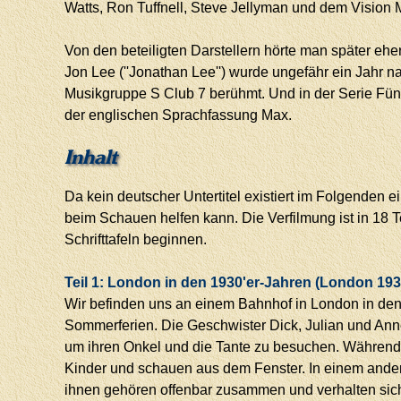
Watts, Ron Tuffnell, Steve Jellyman und dem Vision 
Von den beteiligten Darstellern hörte man später eh
Jon Lee (''Jonathan Lee'') wurde ungefähr ein Jahr na
Musikgruppe S Club 7 berühmt. Und in der Serie Fünf 
der englischen Sprachfassung Max.
Inhalt
Da kein deutscher Untertitel existiert im Folgenden
beim Schauen helfen kann. Die Verfilmung ist in 18 Tei
Schrifttafeln beginnen.
Teil 1: London in den 1930'er-Jahren (London 193
Wir befinden uns an einem Bahnhof in London in den 
Sommerferien. Die Geschwister Dick, Julian und Ann
um ihren Onkel und die Tante zu besuchen. Während d
Kinder und schauen aus dem Fenster. In einem andere
ihnen gehören offenbar zusammen und verhalten sich