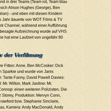
 und in drei Teams (Team rot, Team blau
 sich Alison Hughes (George), Ben
lian) - und eben mit diesen Kindern
es Jahr dauerte von WOT Films & TV
rk Channel, während einer Aufführung
e besagte Aufzeichnung wurde auf VHS
ie hat eine Laufzeit von ungefähr 80
ew der Verfilmung
re Fitton: Anne, Ben McCosker: Dick
n Sparkie und wurde von Janis
or: Tante Fanny, David Powell Davies:
 Mr. Wilton, Mark Jardine: Mr.
onnop: einen weiteren Polizisten. Die
 Storey, Produktion: Mervyn Conn,
awford bzw. Stephanie Sinclaire,
llas, Kamera: Andy MacDonald, Andy