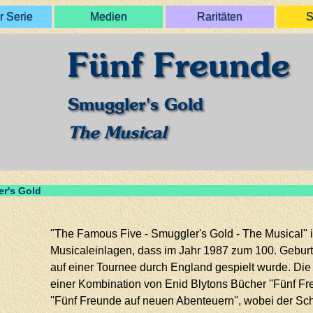
r Serie
Medien
Raritäten
S
Fünf Freunde
Smuggler's Gold
The Musical
r's Gold
"The Famous Five - Smuggler's Gold - The Musical" i
Musicaleinlagen, dass im Jahr 1987 zum 100. Geburts
auf einer Tournee durch England gespielt wurde. Die
einer Kombination von Enid Blytons Bücher ''Fünf Fr
''Fünf Freunde auf neuen Abenteuern'', wobei der Sc