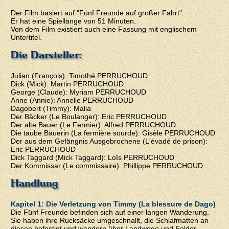
Der Film basiert auf "Fünf Freunde auf großer Fahrt".
Er hat eine Spiellänge von 51 Minuten.
Von dem Film existiert auch eine Fassung mit englischem
Untertitel.
Die Darsteller:
Julian (François): Timothé PERRUCHOUD
Dick (Mick): Martin PERRUCHOUD
George (Claude): Myriam PERRUCHOUD
Anne (Annie): Annelie PERRUCHOUD
Dagobert (Timmy): Malia
Der Bäcker (Le Boulanger): Eric PERRUCHOUD
Der alte Bauer (Le Fermier): Alfred PERRUCHOUD
Die taube Bäuerin (La fermière sourde): Gisèle PERRUCHOUD
Der aus dem Gefängnis Ausgebrochene (L'évadé de prison):
Eric PERRUCHOUD
Dick Taggard (Mick Taggard): Loïs PERRUCHOUD
Der Kommissar (Le commissaire): Phillippe PERRUCHOUD
Handlung
Kapitel 1: Die Verletzung von Timmy (La blessure de Dago)
Die Fünf Freunde befinden sich auf einer langen Wanderung.
Sie haben ihre Rucksäcke umgeschnallt, die Schlafmatten an
diesen befestigt und wandern über Landwege und Felder