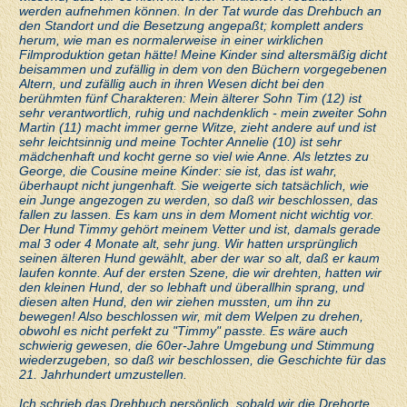
werden aufnehmen können. In der Tat wurde das Drehbuch an
den Standort und die Besetzung angepaßt; komplett anders
herum, wie man es normalerweise in einer wirklichen
Filmproduktion getan hätte! Meine Kinder sind altersmäßig dicht
beisammen und zufällig in dem von den Büchern vorgegebenen
Altern, und zufällig auch in ihren Wesen dicht bei den
berühmten fünf Charakteren: Mein älterer Sohn Tim (12) ist
sehr verantwortlich, ruhig und nachdenklich - mein zweiter Sohn
Martin (11) macht immer gerne Witze, zieht andere auf und ist
sehr leichtsinnig und meine Tochter Annelie (10) ist sehr
mädchenhaft und kocht gerne so viel wie Anne. Als letztes zu
George, die Cousine meine Kinder: sie ist, das ist wahr,
überhaupt nicht jungenhaft. Sie weigerte sich tatsächlich, wie
ein Junge angezogen zu werden, so daß wir beschlossen, das
fallen zu lassen. Es kam uns in dem Moment nicht wichtig vor.
Der Hund Timmy gehört meinem Vetter und ist, damals gerade
mal 3 oder 4 Monate alt, sehr jung. Wir hatten ursprünglich
seinen älteren Hund gewählt, aber der war so alt, daß er kaum
laufen konnte. Auf der ersten Szene, die wir drehten, hatten wir
den kleinen Hund, der so lebhaft und überallhin sprang, und
diesen alten Hund, den wir ziehen mussten, um ihn zu
bewegen! Also beschlossen wir, mit dem Welpen zu drehen,
obwohl es nicht perfekt zu "Timmy" passte. Es wäre auch
schwierig gewesen, die 60er-Jahre Umgebung und Stimmung
wiederzugeben, so daß wir beschlossen, die Geschichte für das
21. Jahrhundert umzustellen.
Ich schrieb das Drehbuch persönlich, sobald wir die Drehorte