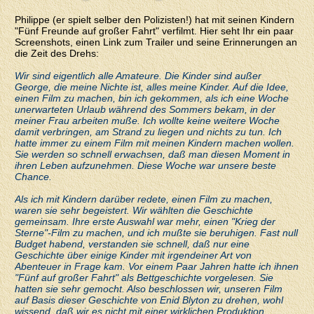
Philippe (er spielt selber den Polizisten!) hat mit seinen Kindern
"Fünf Freunde auf großer Fahrt" verfilmt. Hier seht Ihr ein paar
Screenshots, einen Link zum Trailer und seine Erinnerungen an
die Zeit des Drehs:
Wir sind eigentlich alle Amateure. Die Kinder sind außer
George, die meine Nichte ist, alles meine Kinder. Auf die Idee,
einen Film zu machen, bin ich gekommen, als ich eine Woche
unerwarteten Urlaub während des Sommers bekam, in der
meiner Frau arbeiten muße. Ich wollte keine weitere Woche
damit verbringen, am Strand zu liegen und nichts zu tun. Ich
hatte immer zu einem Film mit meinen Kindern machen wollen.
Sie werden so schnell erwachsen, daß man diesen Moment in
ihren Leben aufzunehmen. Diese Woche war unsere beste
Chance.
Als ich mit Kindern darüber redete, einen Film zu machen,
waren sie sehr begeistert. Wir wählten die Geschichte
gemeinsam. Ihre erste Auswahl war mehr, einen "Krieg der
Sterne"-Film zu machen, und ich mußte sie beruhigen. Fast null
Budget habend, verstanden sie schnell, daß nur eine
Geschichte über einige Kinder mit irgendeiner Art von
Abenteuer in Frage kam. Vor einem Paar Jahren hatte ich ihnen
"Fünf auf großer Fahrt" als Bettgeschichte vorgelesen. Sie
hatten sie sehr gemocht. Also beschlossen wir, unseren Film
auf Basis dieser Geschichte von Enid Blyton zu drehen, wohl
wissend, daß wir es nicht mit einer wirklichen Produktion