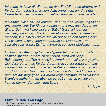
Ich hoffe, daß wir die Freude an den Fünf Freunde fördern und
Kinder der neuen Generation dazu ermutigen, um die Fünf
Freunde Bücher zu lesen und selber künstlerisch darzustellen!
Ich denke nicht, daß es weitere Fünf Freunde-Verfilmungen von
uns geben wird. Die Kinder wachsen, und insbesondere mein
älterer Sohn will keine weitere "Baby"-Geschichte mehr
machen, wie er sagt. Wir könnten etwas komplett anderes zu
machen, z.B. einen Thriller. Ich überlasse es den Kinder, eine
Geschichte zu schreinen und daraus ein Drehbuch. Tim
schreibt sehr gerne. Es hängt wirklich von ihrer Motivation ab...
Du hast den Kleidung-"fauxpas" gefunden. Es war für mich
schwer, mit der Kamera zu hantieren, mich auf Skript,
Beleuchtung und Ton usw. zu konzentrieren... alles zur gleichen
Zeit. Also bat ich die Kinder darum, sich zu vergewissern, daß
sie die richtige Kleidung die ganze Zeit anhatten, aber gab es
ein Paar Fehler. Noch eines sind ihre Schuhe, direkt bevor sie
dem Traktor begegnen. Es wurde angenommen, dass sie feste
Wanderschuhe hatten, aber sie vergaßen sie zu Hause und
kamen nur mit Sandalen zum Dreh!
Philippe.
Fünf Freunde Fan Page
http://www.fuenffreundefanpage.at/de_randonee.htm
Version 6 vom 07.04.2017