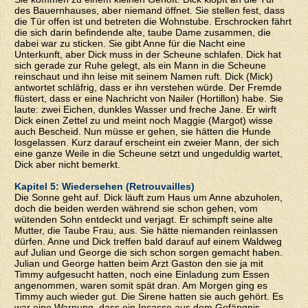
des Bauernhauses, aber niemand öffnet. Sie stellen fest, dass
die Tür offen ist und betreten die Wohnstube. Erschrocken fährt
die sich darin befindende alte, taube Dame zusammen, die
dabei war zu sticken. Sie gibt Anne für die Nacht eine
Unterkunft, aber Dick muss in der Scheune schlafen. Dick hat
sich gerade zur Ruhe gelegt, als ein Mann in die Scheune
reinschaut und ihn leise mit seinem Namen ruft. Dick (Mick)
antwortet schläfrig, dass er ihn verstehen würde. Der Fremde
flüstert, dass er eine Nachricht von Nailer (Hortillon) habe. Sie
laute: zwei Eichen, dunkles Wasser und freche Jane. Er wirft
Dick einen Zettel zu und meint noch Maggie (Margot) wisse
auch Bescheid. Nun müsse er gehen, sie hätten die Hunde
losgelassen. Kurz darauf erscheint ein zweier Mann, der sich
eine ganze Weile in die Scheune setzt und ungeduldig wartet,
Dick aber nicht bemerkt.
Kapitel 5: Wiedersehen (Retrouvailles)
Die Sonne geht auf. Dick läuft zum Haus um Anne abzuholen,
doch die beiden werden während sie schon gehen, vom
wütenden Sohn entdeckt und verjagt. Er schimpft seine alte
Mutter, die Taube Frau, aus. Sie hätte niemanden reinlassen
dürfen. Anne und Dick treffen bald darauf auf einem Waldweg
auf Julian und George die sich schon sorgen gemacht haben.
Julian und George hatten beim Arzt Gaston den sie ja mit
Timmy aufgesucht hatten, noch eine Einladung zum Essen
angenommen, waren somit spät dran. Am Morgen ging es
Timmy auch wieder gut. Die Sirene hatten sie auch gehört. Es
war eine Warnung, dass ein Insasse aus dem Gefängnis