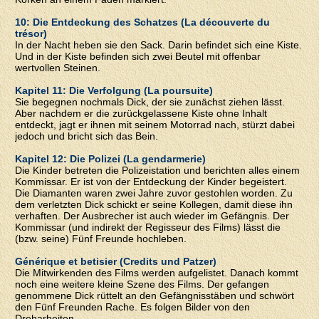
10: Die Entdeckung des Schatzes (La découverte du
trésor)
In der Nacht heben sie den Sack. Darin befindet sich eine Kiste.
Und in der Kiste befinden sich zwei Beutel mit offenbar
wertvollen Steinen.
Kapitel 11: Die Verfolgung (La poursuite)
Sie begegnen nochmals Dick, der sie zunächst ziehen lässt.
Aber nachdem er die zurückgelassene Kiste ohne Inhalt
entdeckt, jagt er ihnen mit seinem Motorrad nach, stürzt dabei
jedoch und bricht sich das Bein.
Kapitel 12: Die Polizei (La gendarmerie)
Die Kinder betreten die Polizeistation und berichten alles einem
Kommissar. Er ist von der Entdeckung der Kinder begeistert.
Die Diamanten waren zwei Jahre zuvor gestohlen worden. Zu
dem verletzten Dick schickt er seine Kollegen, damit diese ihn
verhaften. Der Ausbrecher ist auch wieder im Gefängnis. Der
Kommissar (und indirekt der Regisseur des Films) lässt die
(bzw. seine) Fünf Freunde hochleben.
Générique et betisier (Credits und Patzer)
Die Mitwirkenden des Films werden aufgelistet. Danach kommt
noch eine weitere kleine Szene des Films. Der gefangen
genommene Dick rüttelt an den Gefängnisstäben und schwört
den Fünf Freunden Rache. Es folgen Bilder von den
Dreharbeiten.