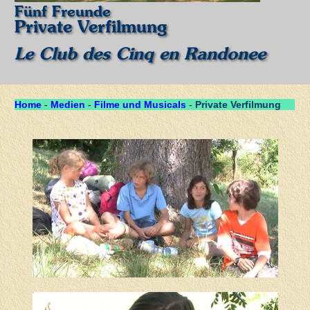
Fünf Freunde
Private Verfilmung
Le Club des Cinq en Randonee
Home
-
Medien
-
Filme und Musicals
-
Private Verfilmung