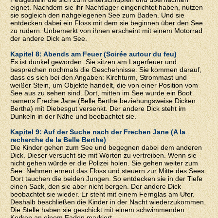
eignet. Nachdem sie ihr Nachtlager eingerichtet haben, nutzen
sie sogleich den nahgelegenen See zum Baden. Und sie
entdecken dabei ein Floss mit dem sie beginnen über den See
zu rudern. Unbemerkt von ihnen erscheint mit einem Motorrad
der andere Dick am See.
Kapitel 8: Abends am Feuer (Soirée autour du feu)
Es ist dunkel geworden. Sie sitzen am Lagerfeuer und
besprechen nochmals die Geschehnisse. Sie kommen darauf,
dass es sich bei den Angaben: Kirchturm, Strommast und
weißer Stein, um Objekte handelt, die von einer Position vom
See aus zu sehen sind. Dort, mitten im See wurde ein Boot
namens Freche Jane (Belle Berthe beziehungsweise Dicken
Bertha) mit Diebesgut versenkt. Der andere Dick steht im
Dunkeln in der Nähe und beobachtet sie.
Kapitel 9: Auf der Suche nach der Frechen Jane (A la
recherche de la Belle Berthe)
Die Kinder gehen zum See und begegnen dabei dem anderen
Dick. Dieser versucht sie mit Worten zu vertreiben. Wenn sie
nicht gehen würde er die Polizei holen. Sie gehen weiter zum
See. Nehmen erneut das Floss und steuern zur Mitte des Sees.
Dort tauchen die beiden Jungen. So entdecken sie in der Tiefe
einen Sack, den sie aber nicht bergen. Der andere Dick
beobachtet sie wieder. Er steht mit einem Fernglas am Ufer.
Deshalb beschließen die Kinder in der Nacht wiederzukommen.
Die Stelle haben sie geschickt mit einem schwimmenden
Korken an einem Faden markiert.