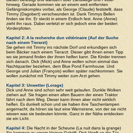
hinweg. Gerade kommen sie an einem weit entfernten
Gefängniskomplex vorbei, als George (Claude) feststellt, dass
Timmy (Dagobert) verschwunden ist. Dank Timmys Bellen
finden sie ihn. Er steckt in einem Erdloch fest. Anne (Annie)
zieht ihn raus. Dabei verletzt er sich jedoch eine der beiden
Vorderpfoten.
Kapitel 2: A la recherche dun vétérinaire (Auf der Suche
nach einem Tierarzt)
Sie gehen mit Timmy ins nächste Dorf und erkundigen sich
beim Bäcker nach einem Tierarzt. Dieser gibt ihnen einen Tipp
wo sie jemand finden der ihnen helfen kann. Die Kinder trennen
sich danach. Dick (Mick) und Anne wollen schon einmal das
Nachtquartier beziehen, dem Blue Pond Farmhouse. Und
George und Julian (François) wollen später nachkommen. Sie
wollen zunächst mit Timmy weiter zum Arzt gehen.
Kapitel 3: Unwetter (Lorage)
Dick und Anne sind schon sehr weit gelaufen. Dunkle Wolken
ziehen auf. Sie fragen einen alten Bauern der einen Traktor
fährt nach dem Weg. Dieser kann ihnen aber nicht wirklich
helfen. Es dunkelt schon und sie haben ihre Taschenlampen
angemacht, da hören sie laut eine Warnsirene, von der sie nicht
wissen was sie bedeuten könnte. Ganz in der Nähe entdecken
sie ein Licht.
Kapitel 4:
Die Nacht in der Scheune (La nuit dans la grange)
Sie kommen zu einem kleinen Gehöft. Dick klopft an die Tür