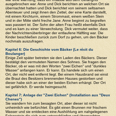
ausgebrochen war. Anne und Dick berichten an welchen Ort sie
übernachtet hatten und Dick berichtet von seinem seltsamen
Abenteuer und zeigt ihnen den Zettel, der eine Karte darstellt,
mit einem Kirchturm, einem Strommast, einem weißen Stein
und in der Mitte steht freche Jane. Anne beginnt zu begreifen
was passiert ist. Der Sohn der alten Frau heißt ebenfalls Dick
und es kam zu einer Verwechslung. Dick vermutet weiter, dass
der Nachrichtenüberbringer der entlaufene Häftling war. Die
Kinder beschließen zurück zum Dorf zu gehen, um den Bäcker
nochmals auszufragen.
Kapitel 6: Die Geschichte vom Bäcker (Le récit du
Boulanger)
Einige Zeit später betreten sie den Laden des Bäckers. Dieser
bestätigt den vermuteten Namen des Sohnes. Sie fragen den
Bäcker, ob er was mit den Worten "zwei Eichen" und "dunkles
Wasser" anfangen kann. Er kann. Es handele sich um einen
Ort, der nicht weit entfernt liegt. Bei einem Hausbrand sei einst
die Braut des Besitzers brennenden Hauses gestorben und
dieser habe sich an einer der beiden Eichen erhängt. Der Ort
sei gefährlich. Er werde heimgesucht.
Kapitel 7: Anlage der "Zwei Eichen" (Installation aux "Deux
Chenes")
Sie wandern hin zum besagten Ort, aber dieser ist nicht
unheimlich wie befürchtet. Es gibt einen Brunnen mir frischem
Wasser und sie entdecken eine Aushöhlung am nahgelegenen
Felsgestein die sich zum unterschlüpfen und übernachten