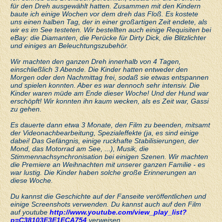
für den Dreh ausgewählt hatten. Zusammen mit den Kindern
baute ich einige Wochen vor dem dreh das Floß. Es kostete
uns einen halben Tag, der in einer großartigen Zeit endete, als
wir es im See testeten. Wir bestellten auch einige Requisiten bei
eBay: die Diamanten, die Perücke für Dirty Dick, die Blitzlichter
und einiges an Beleuchtungszubehör.
Wir machten den ganzen Dreh innerhalb von 4 Tagen,
einschließlich 3 Abende. Die Kinder hatten entweder den
Morgen oder den Nachmittag frei, sodaß sie etwas entspannen
und spielen konnten. Aber es war dennoch sehr intensiv. Die
Kinder waren müde am Ende dieser Woche! Und der Hund war
erschöpft! Wir konnten ihn kaum wecken, als es Zeit war, Gassi
zu gehen.
Es dauerte dann etwa 3 Monate, den Film zu beenden, mitsamt
der Videonachbearbeitung, Spezialeffekte (ja, es sind einige
dabei! Das Gefängnis, einige ruckhafte Stabilisierungen, der
Mond, das Motorrad am See, ...), Musik, die
Stimmennachsynchronisation bei einigen Szenen. Wir machten
die Premiere an Weihnachten mit unserer ganzen Familie - es
war lustig. Die Kinder haben solche große Erinnerungen an
diese Woche.
Du kannst die Geschichte auf der Fanseite veröffentlichen und
einige Screenshots verwenden. Du kannst auch auf den Film
auf youtube
http://www.youtube.com/view_play_list?
p=C38103E3E1ECA754
verweisen.