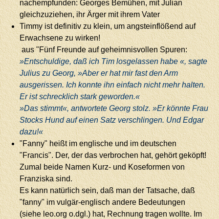
nachempfunden: Georges Bemühen, mit Julian
gleichzuziehen, ihr Ärger mit ihrem Vater
Timmy ist definitiv zu klein, um angsteinflößend auf
Erwachsene zu wirken!
aus "Fünf Freunde auf geheimnisvollen Spuren:
»Entschuldige, daß ich Tim losgelassen habe «, sagte
Julius zu Georg, »Aber er hat mir fast den Arm
ausgerissen. Ich konnte ihn einfach nicht mehr halten.
Er ist schrecklich stark geworden.«
»Das stimmt«, antwortete Georg stolz. »Er könnte Frau
Stocks Hund auf einen Satz verschlingen. Und Edgar
dazu!«
"Fanny" heißt im englische und im deutschen
"Francis". Der, der das verbrochen hat, gehört geköpft!
Zumal beide Namen Kurz- und Koseformen von
Franziska sind.
Es kann natürlich sein, daß man der Tatsache, daß
"fanny" im vulgär-englisch andere Bedeutungen
(siehe leo.org o.dgl.) hat, Rechnung tragen wollte. Im