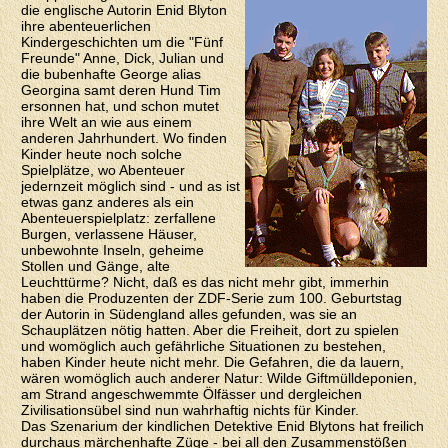
die englische Autorin Enid Blyton
ihre abenteuerlichen
Kindergeschichten um die "Fünf
Freunde" Anne, Dick, Julian und
die bubenhafte George alias
Georgina samt deren Hund Tim
ersonnen hat, und schon mutet
ihre Welt an wie aus einem
anderen Jahrhundert. Wo finden
Kinder heute noch solche
Spielplätze, wo Abenteuer
jedernzeit möglich sind - und as ist
etwas ganz anderes als ein
Abenteuerspielplatz: zerfallene
Burgen, verlassene Häuser,
unbewohnte Inseln, geheime
Stollen und Gänge, alte
Leuchttürme? Nicht, daß es das nicht mehr gibt, immerhin
haben die Produzenten der ZDF-Serie zum 100. Geburtstag
der Autorin in Südengland alles gefunden, was sie an
Schauplätzen nötig hatten. Aber die Freiheit, dort zu spielen
und womöglich auch gefährliche Situationen zu bestehen,
haben Kinder heute nicht mehr. Die Gefahren, die da lauern,
wären womöglich auch anderer Natur: Wilde Giftmülldeponien,
am Strand angeschwemmte Ölfässer und dergleichen
Zivilisationsübel sind nun wahrhaftig nichts für Kinder.
Das Szenarium der kindlichen Detektive Enid Blytons hat freilich
durchaus märchenhafte Züge - bei all den Zusammenstößen