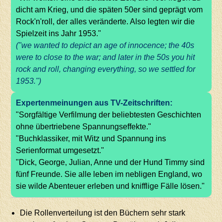
dicht am Krieg, und die späten 50er sind geprägt vom
Rock'n'roll, der alles veränderte. Also legten wir die
Spielzeit ins Jahr 1953."
("we wanted to depict an age of innocence; the 40s
were to close to the war; and later in the 50s you hit
rock and roll, changing everything, so we settled for
1953.")
Expertenmeinungen aus TV-Zeitschriften:
"Sorgfältige Verfilmung der beliebtesten Geschichten
ohne übertriebene Spannungseffekte."
"Buchklassiker, mit Witz und Spannung ins
Serienformat umgesetzt."
"Dick, George, Julian, Anne und der Hund Timmy sind
fünf Freunde. Sie alle leben im nebligen England, wo
sie wilde Abenteuer erleben und knifflige Fälle lösen."
Die Rollenverteilung ist den Büchern sehr stark