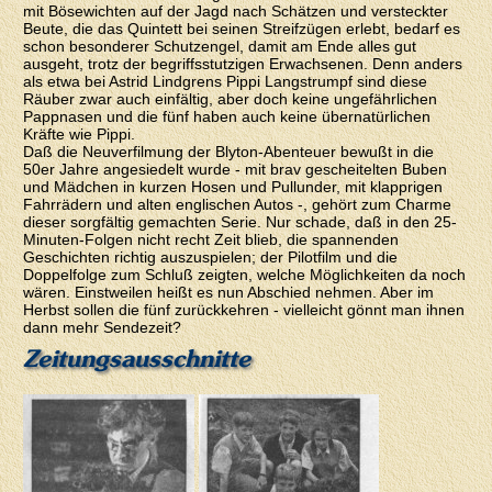
mit Bösewichten auf der Jagd nach Schätzen und versteckter
Beute, die das Quintett bei seinen Streifzügen erlebt, bedarf es
schon besonderer Schutzengel, damit am Ende alles gut
ausgeht, trotz der begriffsstutzigen Erwachsenen. Denn anders
als etwa bei Astrid Lindgrens Pippi Langstrumpf sind diese
Räuber zwar auch einfältig, aber doch keine ungefährlichen
Pappnasen und die fünf haben auch keine übernatürlichen
Kräfte wie Pippi.
Daß die Neuverfilmung der Blyton-Abenteuer bewußt in die
50er Jahre angesiedelt wurde - mit brav gescheitelten Buben
und Mädchen in kurzen Hosen und Pullunder, mit klapprigen
Fahrrädern und alten englischen Autos -, gehört zum Charme
dieser sorgfältig gemachten Serie. Nur schade, daß in den 25-
Minuten-Folgen nicht recht Zeit blieb, die spannenden
Geschichten richtig auszuspielen; der Pilotfilm und die
Doppelfolge zum Schluß zeigten, welche Möglichkeiten da noch
wären. Einstweilen heißt es nun Abschied nehmen. Aber im
Herbst sollen die fünf zurückkehren - vielleicht gönnt man ihnen
dann mehr Sendezeit?
Zeitungsausschnitte