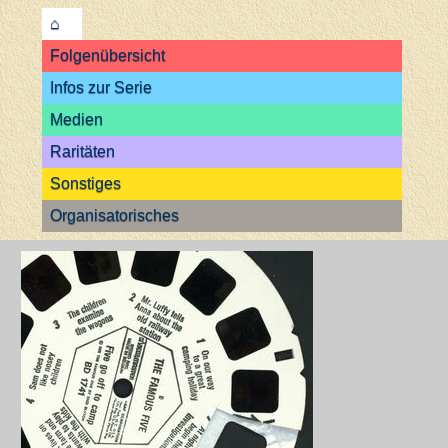
⌂
Folgenübersicht
Infos zur Serie
Medien
Raritäten
Sonstiges
Organisatorisches