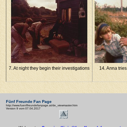
7. At night they begin their investigations
14. Anna trie
Fünf Freunde Fan Page
http://www.fuenffreundefanpage.at/de_viewmaster.htm
Version 9 vom 07.04.2017