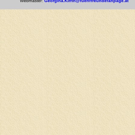
Webmaster:
Georgina.Kirrin@fuenffreundefanpage.at