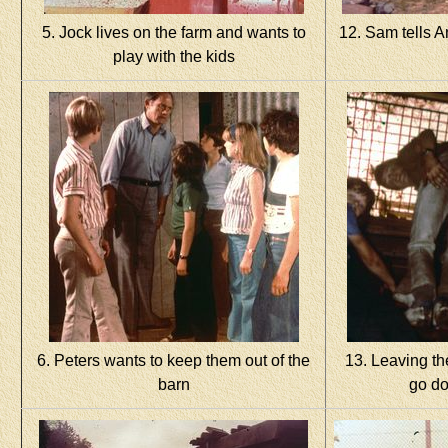
5. Jock lives on the farm and wants to
12. Sam tells 
play with the kids
6. Peters wants to keep them out of the
13. Leaving th
barn
go do